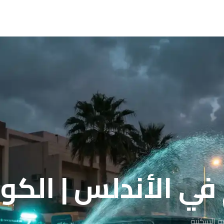
لأندلس | الكويت 91976
ة السكنية