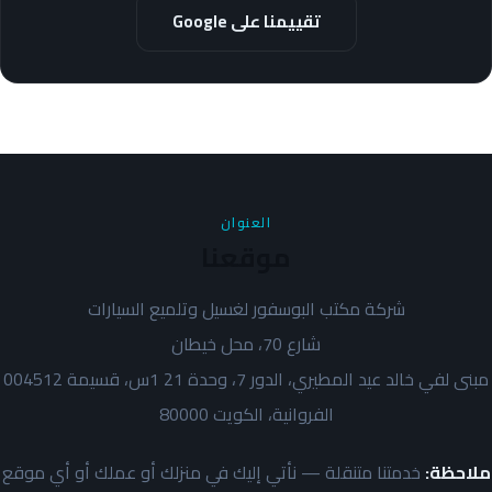
تقييمنا على Google
العنوان
موقعنا
شركة مكتب البوسفور لغسيل وتلميع السيارات
شارع 70، محل خيطان
مبنى لفي خالد عيد المطيري، الدور 7، وحدة 21 1س، قسيمة 004512
الفروانية، الكويت 80000
ملاحظة:
خدمتنا متنقلة — نأتي إليك في منزلك أو عملك أو أي موقع