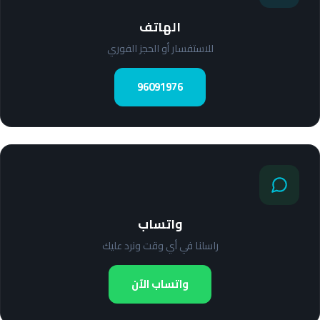
الهاتف
للاستفسار أو الحجز الفوري
96091976
واتساب
راسلنا في أي وقت ونرد عليك
واتساب الآن