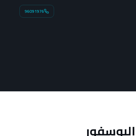
96091976
لبوسفور