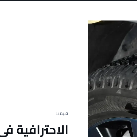
قيمنا
الاحترافية ف