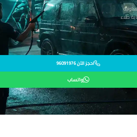
عاونية
ي أقل من 45 دقيقة لحماية طلاء
احجز الآن 96091976
واتساب