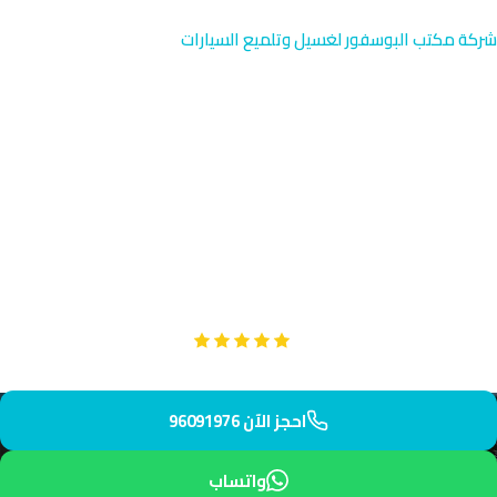
شركة مكتب البوسفور لغسيل وتلميع السيارات
طلاء حماية متقدم القيروان |
تلميع احترافي 96091976
خدمة طلاء الحماية المتقدم متوفرة في القيروان منطقة الجهراء
الحديثة. نصل إليك خلال 42 دقيقة من طلبك بمعدات عالمية مختبرة.
احصل على حماية متقدمة لسيارتك من أشعة الشمس والعوامل
البيئية.
Google
تقييم عملائنا 5 نجوم مع
احجز الآن 96091976
واتساب