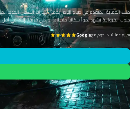
طلاء الحماية المتقدم في صباح الناصر يحمي سيارات السكان الجدد. المن
جنوب الفروانية تشهد نمواً سكانياً متسارعاً، ويصل فريقنا إليك في أقل من 40 دقي
Google
تقييم عملائنا 5 نجوم مع