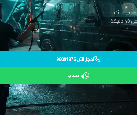
طقة الناشئة
قة.
احجز الآن 96091976
واتساب