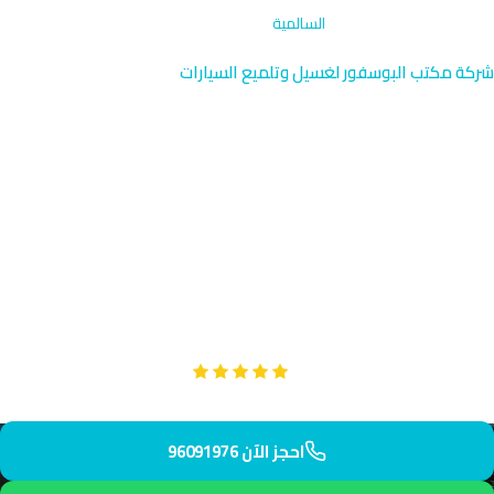
الرئيسية
›
طلاء حماية متقدم
›
السالمية
شركة مكتب البوسفور لغسيل وتلميع السيارات
طلاء حماية متقدم في السالمية
| حولي الكويت 96091976
احصل على طلاء حماية متقدم لسيارتك في السالمية بالقرب من Gulf
Road seafront والسلطان سنتر. فريقنا المتخصص يصل إليك خلال 45
دقيقة فقط. نوفر حماية شاملة من الملح والأتربة والأشعة فوق
البنفسجية.
Google
تقييم عملائنا 5 نجوم مع
احجز الآن 96091976