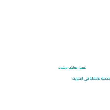
الرئيسية
›
الخدمات
›
غسيل مراكب ويخوت
خدمة متنقلة في الكويت
غسيل مراكب ويخوت متنقل
نصل إليك أينما كنت