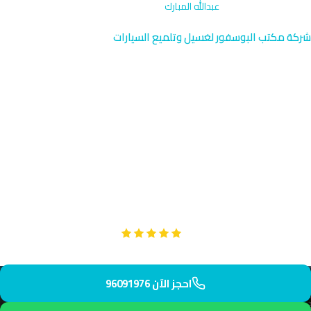
الرئيسية
›
غسيل كرفانات
›
عبدالله المبارك
شركة مكتب البوسفور لغسيل وتلميع السيارات
غسيل كرفانات عبدالله المبارك |
خدمة متخصصة سريعة
96091976
نقدم خدمة غسيل كرفانات متخصصة في عبدالله المبارك بالقرب من
طريق الفروانية الخامس والمناطق السكنية. يصل فريقنا إليك خلال 35
دقيقة بمعايير احترافية عالية.
Google
تقييم عملائنا 5 نجوم مع
احجز الآن 96091976