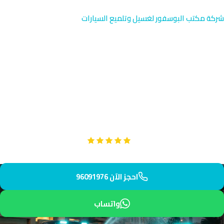
شركة مكتب البوسفور لغسيل وتلميع السيارات
غسيل كرفانات في الفروانية |
خدمة متنقلة سريعة 96091976
توفر شركة مكتب البوسفور خدمة غسيل كرفانات متخصصة في
الفروانية بالقرب من مستشفى الفروانية والسوق التجاري. يصل فريقنا
المحترف إليك خلال 45 دقيقة فقط بمعدات عالية الجودة.
Google
تقييم عملائنا 5 نجوم مع
احجز الآن 96091976
واتساب