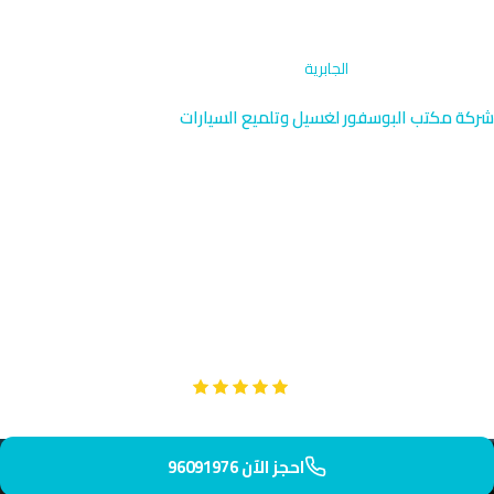
الرئيسية
›
غسيل كرفانات
›
الجابرية
شركة مكتب البوسفور لغسيل وتلميع السيارات
خدمة غسيل كرفانات الجابرية |
قرب الجامعة والملاعب
خدمة غسيل كرفانات احترافية في الجابرية بجوار حرم جامعة الكويت
الرئيسي والمدينة الرياضية. يصل فريقنا المتخصص إليك في غضون
ساعة واحدة لتنظيف شامل وتلميع احترافي.
Google
تقييم عملائنا 5 نجوم مع
احجز الآن 96091976