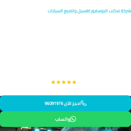
شركة مكتب البوسفور لغسيل وتلميع السيارات
غسيل كرفانات في الجهراء |
خدمة متخصصة 96091976
خدمة غسيل كرفانات متقدمة في الجهراء بالقرب من القلعة الحمراء
التاريخية. نوفر لك تنظيفاً عميقاً واحترافياً يحافظ على جودة كرفانك.
فريقنا يصل إليك خلال 40 دقيقة فقط.
Google
تقييم عملائنا 5 نجوم مع
احجز الآن 96091976
واتساب