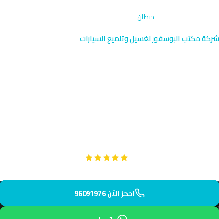
الرئيسية
›
غسيل كرفانات
›
خيطان
شركة مكتب البوسفور لغسيل وتلميع السيارات
خدمة غسيل كرفانات خيطان |
متنقلة بسرعة فائقة 96091976
نقدم خدمة غسيل كرفانات متطورة في خيطان بالقرب من سوق ابن
خلدون والمناطق السكنية الكثيفة. فريقنا يصل إليك خلال 40 دقيقة
برعاية احترافية شاملة لكرفانك.
Google
تقييم عملائنا 5 نجوم مع
احجز الآن 96091976