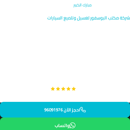
الرئيسية
›
غسيل كرفانات
›
مبارك الكبير
شركة مكتب البوسفور لغسيل وتلميع السيارات
غسيل كرفانات في مبارك الكبير |
خدمة متنقلة 96091976
نوفر خدمة غسيل كرفانات محترفة في مبارك الكبير، قرب طريق
الخمس وجنوب السرة. يصل فريقنا إليك في أقل من 45 دقيقة لتنظيف
شامل وتلميع عالي الجودة. احجز خدمتك الآن من خلال اتصال سريع.
Google
تقييم عملائنا 5 نجوم مع
احجز الآن 96091976
واتساب