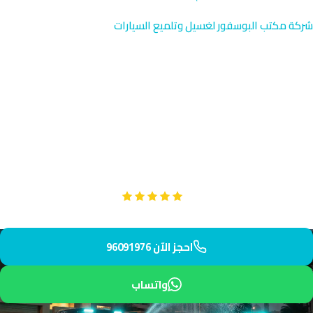
شركة مكتب البوسفور لغسيل وتلميع السيارات
غسيل كرفانات النسيم | خدمة
موثوقة 96091976
خدمة تنظيف احترافية للكرفانات في النسيم بضواحي شمال الجهراء.
المنطقة الهادئة تضم عائلات تستخدم الكرفانات للراحة والرحلات
الأسرية. يصل فريقنا خلال 50 دقيقة بخبرة وموثوقية عالية.
Google
تقييم عملائنا 5 نجوم مع
احجز الآن 96091976
واتساب