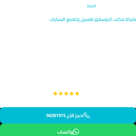
الرئيسية
›
غسيل كرفانات
›
السرة
شركة مكتب البوسفور لغسيل وتلميع السيارات
غسيل كرفانات السرة | خدمة
هادئة احترافية 96091976
نقدم خدمة غسيل كرفانات متخصصة في السرة بالقرب من قصر بيان
في منطقة سكنية هادئة. فريقنا يصل إليك خلال ساعة بمعدات
احترافية لضمان تنظيف عميق وحماية طويلة الأمد.
Google
تقييم عملائنا 5 نجوم مع
احجز الآن 96091976
واتساب