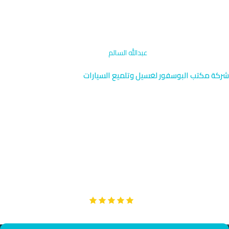
الرئيسية
›
تنظيف حجرة المحرك
›
عبدالله السالم
شركة مكتب البوسفور لغسيل وتلميع السيارات
تنظيف حجرة المحرك عبدالله
السالم | فني متخصص الكويت
خدمة تنظيف حجرة المحرك المتخصصة في عبدالله السالم بالقرب من
جامعة الكويت والمدرسة الأمريكية. فريقنا المدرب يصل إليك خلال 35
دقيقة بمعدات احترافية وآمنة.
Google
تقييم عملائنا 5 نجوم مع