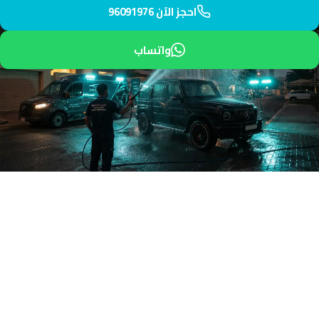
احجز الآن 96091976
واتساب