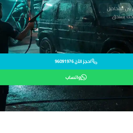
ين الفحاحيل
ترافية. محركك يستحق
احجز الآن 96091976
واتساب