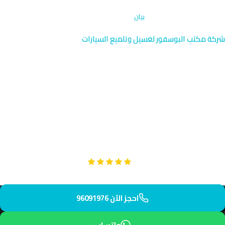
الرئيسية
›
تنظيف حجرة المحرك
›
بيان
شركة مكتب البوسفور لغسيل وتلميع السيارات
تنظيف حجرة المحرك في بيان |
الكويت 96091976
خدمة تنظيف حجرة المحرك الاحترافية في بيان بالقرب من قصر بيان
وأبراج المياه. فريقنا المدرب يصل إليك بسرعة مع أحدث المعدات.
احصل على محرك نظيف وآمن مع مكتب البوسفور.
Google
تقييم عملائنا 5 نجوم مع
احجز الآن 96091976