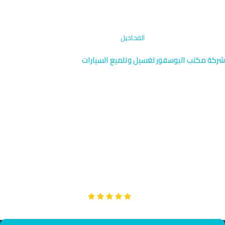
الرئيسية
›
تنظيف حجرة المحرك
›
الفحاحيل
شركة مكتب البوسفور لغسيل وتلميع السيارات
تنظيف حجرة المحرك في
الفحاحيل | الأحمدي 96091976
نقدم خدمة تنظيف حجرة المحرك المتخصصة في الفحاحيل بالقرب من
تعاونية الفحاحيل والساحل الجميل. يصل فريقنا المدرب إلى موقعك
خلال 30 دقيقة فقط. محركك يستحق العناية الفائقة والتنظيف
العميق.
Google
تقييم عملائنا 5 نجوم مع