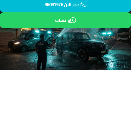
احجز الآن 96091976
واتساب