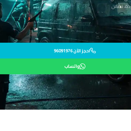
عالية الجودة. نضمن
احجز الآن 96091976
واتساب