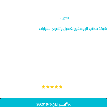
الرئيسية
›
تنظيف حجرة المحرك
›
الجهراء
شركة مكتب البوسفور لغسيل وتلميع السيارات
تنظيف حجرة المحرك في الجهراء
| خدمة متخصصة 96091976
خدمة تنظيف حجرة المحرك المتخصصة في الجهراء بالقرب من القلعة
التاريخية. فريقنا يصل إليك في 30 دقيقة لتنظيف شامل وآمن. اختر
الجودة والموثوقية معنا اليوم.
Google
تقييم عملائنا 5 نجوم مع
احجز الآن 96091976