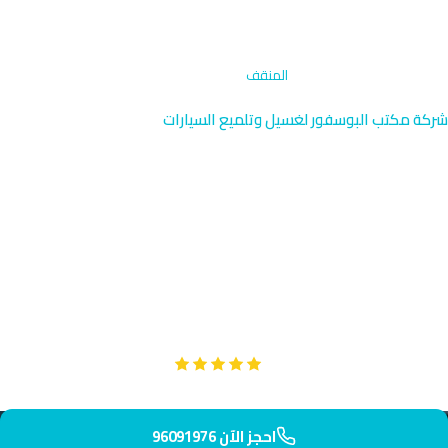
الرئيسية
›
تنظيف حجرة المحرك
›
المنقف
شركة مكتب البوسفور لغسيل وتلميع السيارات
تنظيف حجرة المحرك في المنقف
| الأحمدي 96091976
تنظيف حجرة المحرك المتخصص في المنقف بالقرب من منشآت شركة
البترول والفلل الحديثة. فريقنا يصل إليك في 45 دقيقة بأعلى معايير
الاحترافية. محرك سيارتك يستحق العناية والتنظيف الدوري المنتظم.
Google
تقييم عملائنا 5 نجوم مع
احجز الآن 96091976