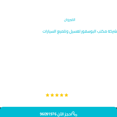
الرئيسية
›
تنظيف حجرة المحرك
›
القيروان
شركة مكتب البوسفور لغسيل وتلميع السيارات
تنظيف حجرة المحرك في القيروان
| متخصصون 96091976
تنظيف شامل لحجرة المحرك في منطقة القيروان السكنية الحديثة
بالجهراء. فريقنا يصل إليك في 32 دقيقة بمعدات احترافية. اختر
الخدمة الموثوقة اليوم.
Google
تقييم عملائنا 5 نجوم مع
احجز الآن 96091976