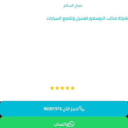
الرئيسية
›
تنظيف حجرة المحرك
›
صباح السالم
شركة مكتب البوسفور لغسيل وتلميع السيارات
تنظيف حجرة المحرك في صباح
السالم | الكويت
تنظيف متخصص لحجرة المحرك في صباح السالم، القريبة من مركز مبارك
الكبير الحكومي. نصل إليك في 35 دقيقة بمعدات حديثة تضمن تنظيفاً
عميقاً وآمناً. محركك سيكون خالياً من الأوساخ والرواسب الزيتية.
Google
تقييم عملائنا 5 نجوم مع
احجز الآن 96091976
واتساب