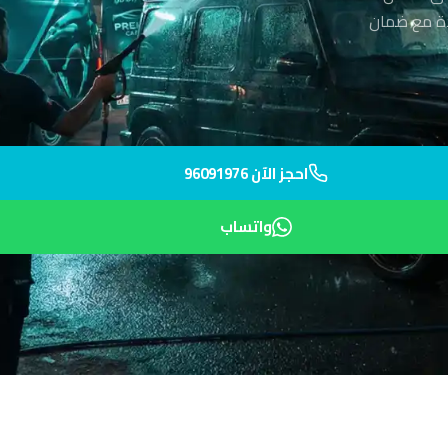
الية الجودة مع ضمان
احجز الآن 96091976
واتساب