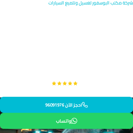
شركة مكتب البوسفور لغسيل وتلميع السيارات
تجديد مصابيح السيارات في
الفنطاس | خدمة الفيلل
نخدم أصحاب الفيلل والعائلات في الفنطاس الساحلية الهادئة بالقرب
من الخليج العربي. فريقنا المتدرب يصل إلى فيلتك في 30 دقيقة
بمصابيح عالية الجودة وأدوات احترافية. نفهم احتياجات سكان هذه
المنطقة الفاخرة.
Google
تقييم عملائنا 5 نجوم مع
احجز الآن 96091976
واتساب