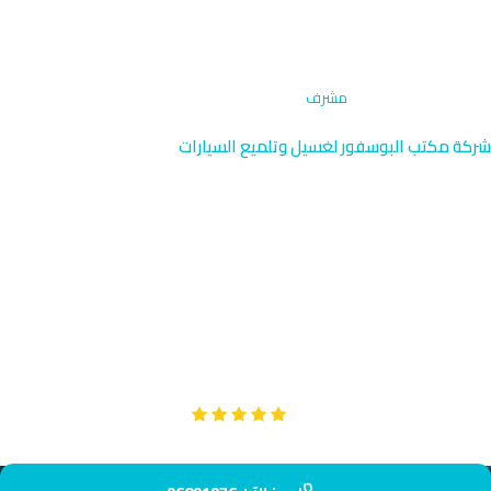
الرئيسية
›
تجديد المصابيح
›
مشرف
شركة مكتب البوسفور لغسيل وتلميع السيارات
تجديد مصابيح السيارات في
مشرف | الكويت 96091976
نقدم خدمة تجديد المصابيح المتخصصة في مشرف الفاخرة بالقرب من
الفلل الراقية وأبراج مياه مشرف. فريقنا يصل إليك خلال 42 دقيقة
بمصابيح أصلية عالية المستوى. نضمن إضاءة آمنة وموثوقة.
Google
تقييم عملائنا 5 نجوم مع