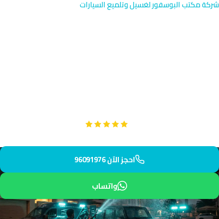
شركة مكتب البوسفور لغسيل وتلميع السيارات
تجديد المصابيح بالنعيم | خدمة
سريعة في الجهراء 96091976
خدمة تجديد مصابيح متخصصة في النعيم، المنطقة السكنية المتاخمة
لمركز الجهراء. نصل إليك خلال 38 دقيقة بمصابيح أصلية وتركيب
احترافي. ثق بفريقنا لتحسين رؤيتك على الطريق.
Google
تقييم عملائنا 5 نجوم مع
احجز الآن 96091976
واتساب