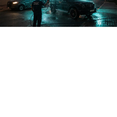
النعيم · الجهراء