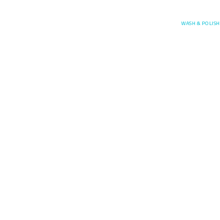
Posefore
WASH & POLISH