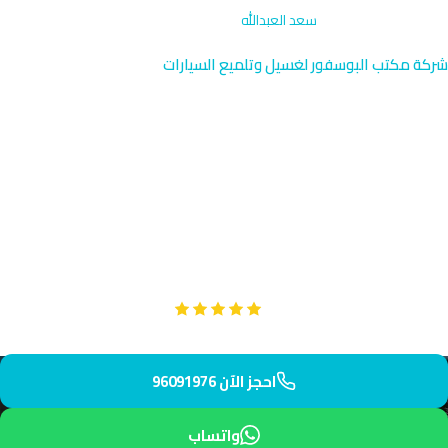
الرئيسية
›
تجديد المصابيح
›
سعد العبدالله
شركة مكتب البوسفور لغسيل وتلميع السيارات
تجديد مصابيح السيارات في سعد
العبدالله | 96091976
تجديد مصابيح احترافي في سعد العبدالله، المنطقة السكنية الحديثة
شمال الجهراء. يصل فريقنا المتخصص إليك في 35 دقيقة فقط. نوفر
مصابيح عالية الجودة مع ضمان شامل على كل عملية.
Google
تقييم عملائنا 5 نجوم مع
احجز الآن 96091976
واتساب