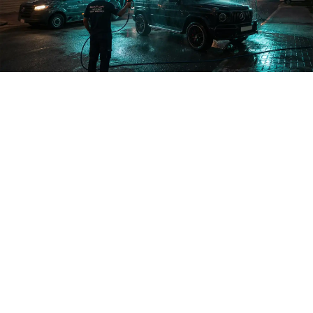
شرق · العاصمة