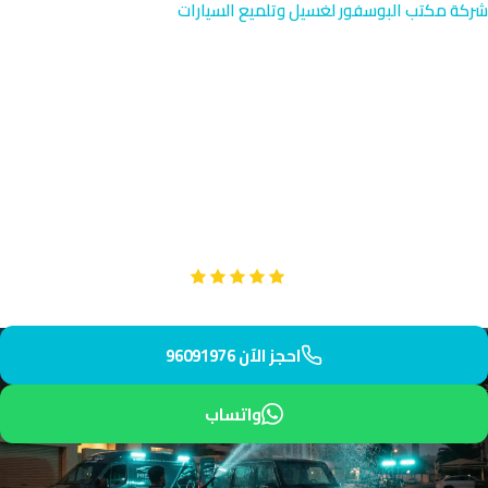
شركة مكتب البوسفور لغسيل وتلميع السيارات
تجديد مصابيح السيارات في شرق
| الكويت 96091976
تجديد مصابيح سيارتك في شرق بالقرب من مارينا الكويت والمباني
الحكومية. فريقنا المتخصص يصل إليك خلال 30 دقيقة لتثبيت مصابيح
عالية الجودة. استمتع برؤية أوضح وأكثر أماناً على الطريق.
Google
تقييم عملائنا 5 نجوم مع
احجز الآن 96091976
واتساب