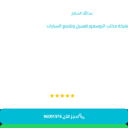
الرئيسية
›
تنظيف داخلي
›
عبدالله السالم
شركة مكتب البوسفور لغسيل وتلميع السيارات
تنظيف داخلي متخصص في
عبدالله السالم | 96091976
تقدم مكتب البوسفور خدمة التنظيف الداخلي المتخصصة في منطقة
عبدالله السالم الراقية بالعاصمة، بالقرب من المدرسة الأمريكية
وجامعة الكويت. يصل فريقنا المدرب إليك في 35 دقيقة فقط.
Google
تقييم عملائنا 5 نجوم مع
احجز الآن 96091976