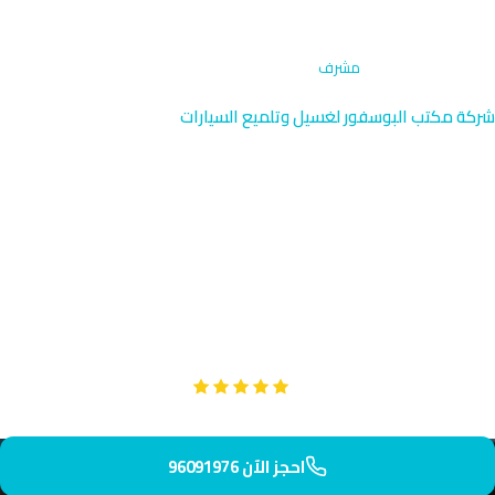
الرئيسية
›
تنظيف داخلي
›
مشرف
شركة مكتب البوسفور لغسيل وتلميع السيارات
تنظيف داخلي متخصص في
مشرف | خدمة عالية الجودة
نقدم خدمة التنظيف الداخلي المتميزة في مشرف، المنطقة السكنية
الراقية الموطن للفيلا الفاخرة والسيارات الفخمة. فريقنا المختص يصل
إليك خلال 40 دقيقة لتنظيف احترافي وآمن بأعلى معايير الجودة.
Google
تقييم عملائنا 5 نجوم مع
احجز الآن 96091976