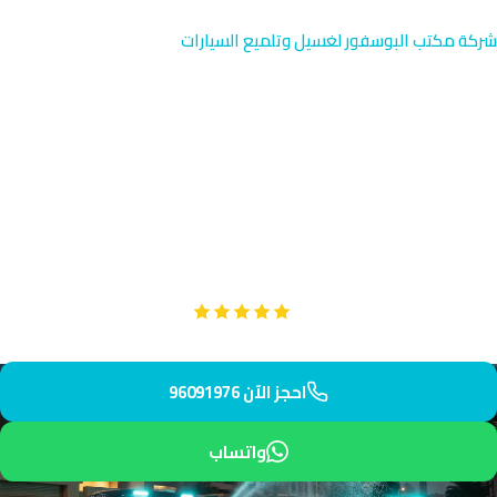
شركة مكتب البوسفور لغسيل وتلميع السيارات
تنظيف داخلي متخصص في
القيروان | الجهراء 96091976
خدمة تنظيف داخلي متقدمة تخدم ضاحية القيروان الحديثة في
محافظة الجهراء. فريقنا المتخصص يوفر تنظيف عميق وشامل يناسب
احتياجات السكان الجدد. نصل إليك خلال ساعة واحدة من تأكيد الطلب.
Google
تقييم عملائنا 5 نجوم مع
احجز الآن 96091976
واتساب