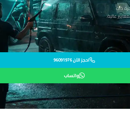
رة ذات
ايير عالية.
احجز الآن 96091976
واتساب