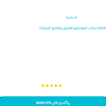
الرئيسية
›
تنظيف داخلي
›
السالمية
شركة مكتب البوسفور لغسيل وتلميع السيارات
تنظيف داخلي احترافي في
السالمية | حولي الكويت
نقدم خدمة التنظيف الداخلي المتقدمة في السالمية بالقرب من Gulf
Road والعديد من الفلل والشقق السكنية. فريقنا المتخصص يصل إليك
خلال 45 دقيقة فقط لتنظيف شامل وآمن لداخل سيارتك.
Google
تقييم عملائنا 5 نجوم مع
احجز الآن 96091976