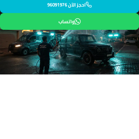
احجز الآن 96091976
واتساب