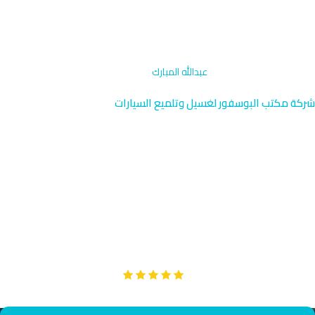
الرئيسية
›
غسيل دراجات نارية
›
عبدالله المبارك
شركة مكتب البوسفور لغسيل وتلميع السيارات
غسيل دراجات نارية عبدالله
المبارك | الكويت 96091976
نقدم خدمة غسيل دراجات نارية متميزة في عبدالله المبارك بالقرب من
الحلقة الخامسة بالفروانية. فريقنا يصل إليك في 50 دقيقة فقط مع
الحفاظ الكامل على جودة دراجتك.
Google
تقييم عملائنا 5 نجوم مع