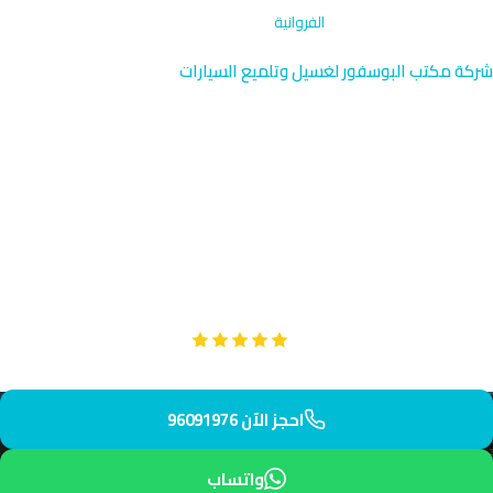
الرئيسية
›
غسيل دراجات نارية
›
الفروانية
شركة مكتب البوسفور لغسيل وتلميع السيارات
غسيل دراجات نارية في الفروانية |
خدمة متخصصة 96091976
نقدم خدمة غسيل دراجات نارية متخصصة في الفروانية بالقرب من
مستشفى الفروانية والسوق التجاري. فريقنا المحترف يصل إليك سريعاً
مع ضمان تنظيف عميق وحماية دراجتك من الصدأ والأتربة.
Google
تقييم عملائنا 5 نجوم مع
احجز الآن 96091976
واتساب