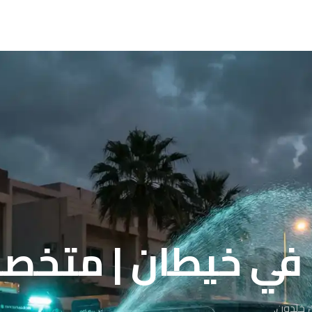
 خيطان | متخصصون 976
 خلدون.