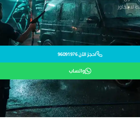
 لا يتجاوز
احجز الآن 96091976
واتساب