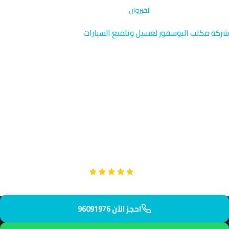
الرئيسية
›
غسيل دراجات نارية
›
القيروان
شركة مكتب البوسفور لغسيل وتلميع السيارات
غسيل دراجات نارية في القيروان |
خدمة متخصصة سريعة
نقدم خدمة غسيل دراجات نارية متخصصة في القيروان الحديثة
بمحافظة الجهراء. يصل فريقنا الماهر إلى عنوانك في حوالي 40
دقيقة بمعدات احترافية وآمنة. دراجتك ستستعيد لمعانها وتألقها
تماماً.
Google
تقييم عملائنا 5 نجوم مع
احجز الآن 96091976