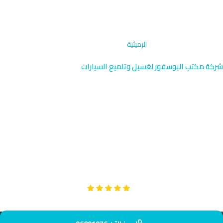
الرئيسية
›
غسيل دراجات نارية
›
الرميثية
شركة مكتب البوسفور لغسيل وتلميع السيارات
غسيل دراجات نارية في الرميثية |
خدمة ساحلية 96091976
نقدم خدمة غسيل دراجات نارية متخصصة في الرميثية الساحلية جنوب
السالمية حيث الفلل والعمارات البحرية. فريقنا يصل إليك في 45 دقيقة
برعاية خاصة لحماية دراجتك من الملح البحري.
Google
تقييم عملائنا 5 نجوم مع