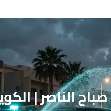
 الناصر | الكويت 91976