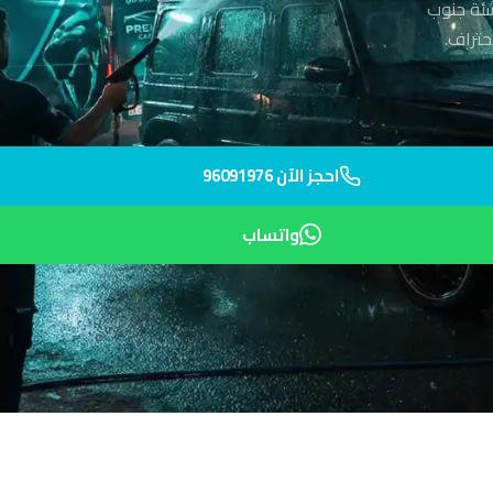
شئة جنوب
احجز الآن 96091976
واتساب