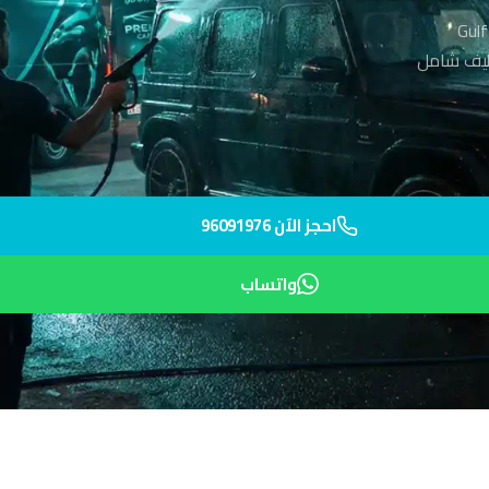
 السالمية بالقرب من Gulf Road
يك في أقل من 45 دقيقة لتنظيف شامل
احجز الآن 96091976
واتساب