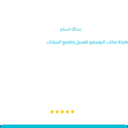
الرئيسية
›
إزالة الروائح والتعقيم
›
عبدالله السالم
شركة مكتب البوسفور لغسيل وتلميع السيارات
خدمة التعقيم وإزالة الروائح في
عبدالله السالم 96091976
خدمة إزالة الروائح والتعقيم المتخصصة في عبدالله السالم بالقرب من
جامعة الكويت والمدرسة الأمريكية. نصل إليك خلال 35 دقيقة بفريق
مدرب على أعلى معايير السلامة والنظافة.
Google
تقييم عملائنا 5 نجوم مع