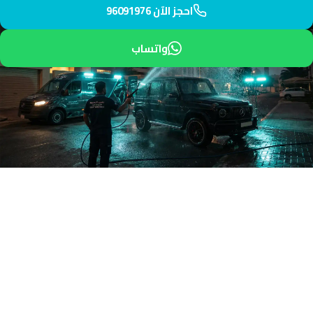
احجز الآن 96091976
واتساب