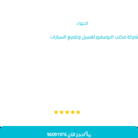
الرئيسية
›
إزالة الروائح والتعقيم
›
الجهراء
شركة مكتب البوسفور لغسيل وتلميع السيارات
إزالة الروائح والتعقيم في الجهراء
| 96091976
نوفر خدمة إزالة الروائح والتعقيم المتخصصة في الجهراء بالقرب من
قلعة الحمراء التاريخية والمناطق السكنية القريبة. فريقنا يصل إليك في
أقل من 30 دقيقة لتطهير سيارتك بالكامل باستخدام معدات احترافية.
Google
تقييم عملائنا 5 نجوم مع
احجز الآن 96091976