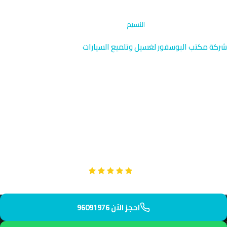
الرئيسية
›
إزالة الروائح والتعقيم
›
النسيم
شركة مكتب البوسفور لغسيل وتلميع السيارات
إزالة الروائح والتعقيم في النسيم
| الجهراء 96091976
نوفر خدمة إزالة الروائح والتعقيم المتخصصة في النسيم، الضاحية
السكنية الخارجية في شمال الجهراء. فريقنا يصل إليك في 40 دقيقة
مع جميع معدات التعقيم الحديثة.
Google
تقييم عملائنا 5 نجوم مع
احجز الآن 96091976