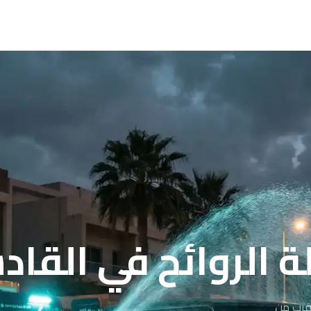
روائح في القادسية 976
لقرب من