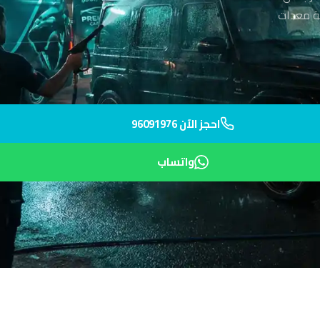
ل إليك في 35 دقيقة برفقة معدات
احجز الآن 96091976
واتساب