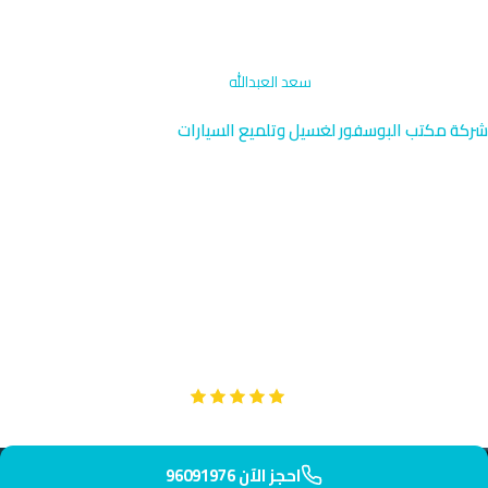
الرئيسية
›
إزالة الروائح والتعقيم
›
سعد العبدالله
شركة مكتب البوسفور لغسيل وتلميع السيارات
تعقيم وإزالة روائح السيارات في
سعد العبدالله | 96091976
نقدم خدمة التعقيم وإزالة الروائح في سعد العبدالله، المنطقة السكنية
الحديثة بالقرب من الشارع الرئيسي شمال الجهراء. فريقنا يوصل إليك
بسرعة في 35 دقيقة لتطهير سيارتك بمعايير عالية.
Google
تقييم عملائنا 5 نجوم مع
احجز الآن 96091976