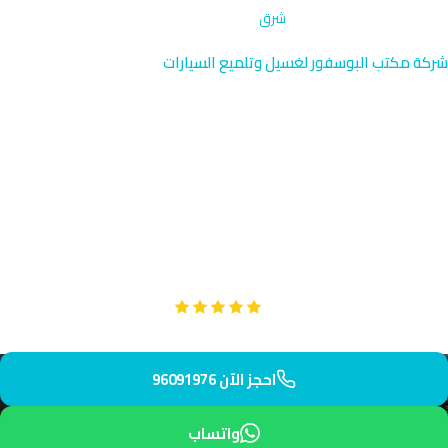
الرئيسية
›
إزالة الروائح والتعقيم
›
شرق
شركة مكتب البوسفور لغسيل وتلميع السيارات
إزالة الروائح والتعقيم في شرق |
الكويت 96091976
نقدم خدمة إزالة الروائح والتعقيم المتقدمة في منطقة شرق القريبة
من مرينا الكويت والمباني الحكومية. فريقنا المدرب يصل إليك في أقل
من 30 دقيقة بمعدات متخصصة لضمان سيارة نظيفة وآمنة.
Google
تقييم عملائنا 5 نجوم مع
احجز الآن 96091976
واتساب